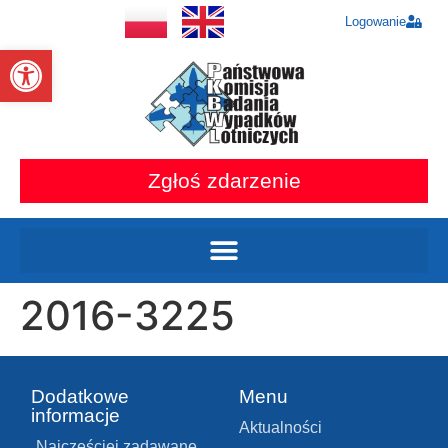
Logowanie
Otwórz pasek narzędzi
Zgłoś zdarzenie
2016-3225
Dodatkowe
Menu
informacje
Aktualności
Najczęściej zadawane