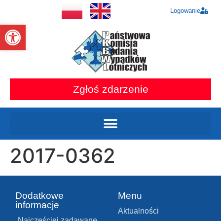
Logowanie
Otwórz pasek narzędzi
Zgłoś zdarzenie
2017-0362
Dodatkowe
Menu
informacje
Aktualności
Najczęściej zadawane