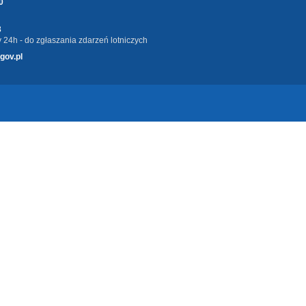
0
3
 24h - do zgłaszania zdarzeń lotniczych
gov.pl