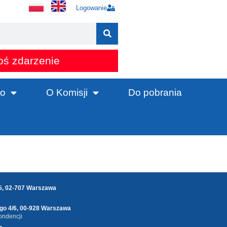
Logowanie
oś zdarzenie
o
O Komisji
Do pobrania
25, 02-707 Warszawa
ego 4/6, 00-928 Warszawa
ondencji