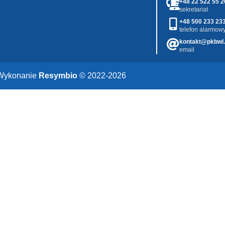
+48 22 522 55 2
sekretariat
+48 500 233 23
telefon alarmowy
kontakt@pkbwl.
email
Wykonanie
Resymbio
© 2022-2026