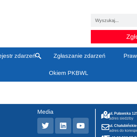
Zgł
jestr zdarzeń
Zgłaszanie zdarzeń
Praw
Okiem PKBWL
Media
ul. Puławska 1
adres siedziby
ul. Chałubiński
adres do koresp