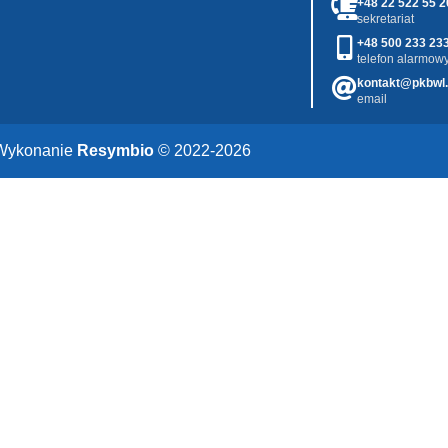
+48 22 522 55 2
sekretariat
+48 500 233 23
telefon alarmowy
kontakt@pkbwl.
email
Wykonanie
Resymbio
© 2022-2026