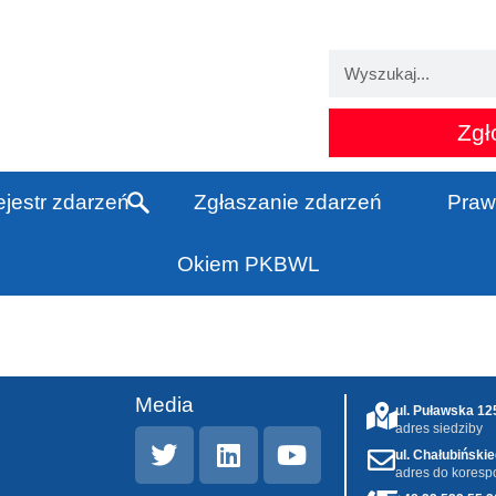
Zgł
jestr zdarzeń
Zgłaszanie zdarzeń
Praw
Okiem PKBWL
Media
ul. Puławska 1
adres siedziby
ul. Chałubiński
adres do koresp