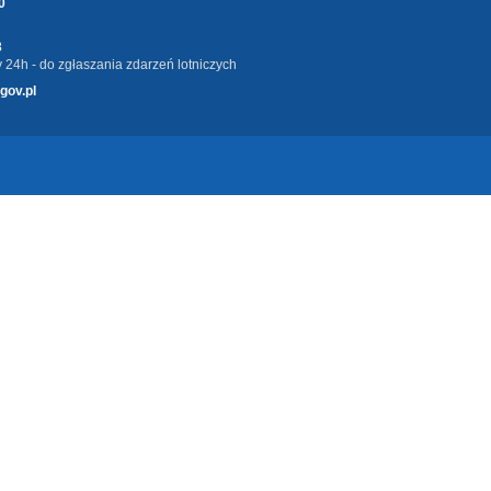
0
3
 24h - do zgłaszania zdarzeń lotniczych
gov.pl