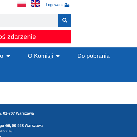
Logowanie
oś zdarzenie
o
O Komisji
Do pobrania
25, 02-707 Warszawa
ego 4/6, 00-928 Warszawa
ondencji