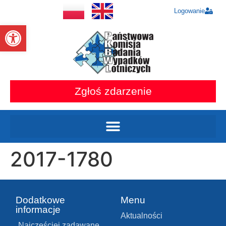
Logowanie
Otwórz pasek narzędzi
Zgłoś zdarzenie
2017-1780
Dodatkowe
Menu
informacje
Aktualności
Najczęściej zadawane