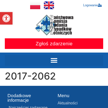
Logowanie
Otwórz pasek narzędzi
Zgłoś zdarzenie
2017-2062
Dodatkowe
Menu
informacje
Aktualności
Najczęściej zadawane