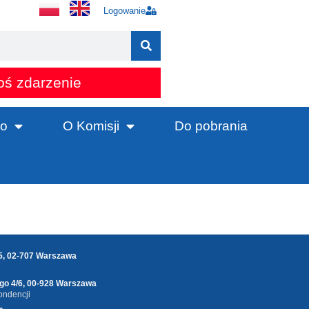
Logowanie
oś zdarzenie
o
O Komisji
Do pobrania
25, 02-707 Warszawa
ego 4/6, 00-928 Warszawa
ondencji