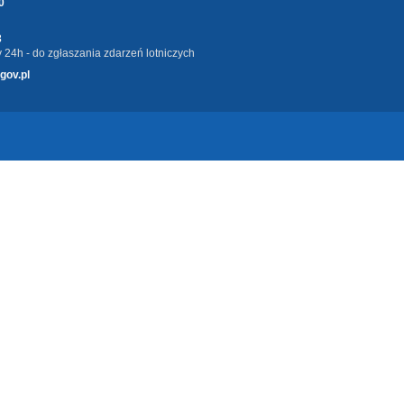
0
3
 24h - do zgłaszania zdarzeń lotniczych
gov.pl