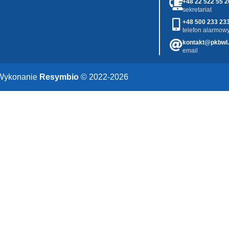
+48 22 522 55 2
sekretariat
+48 500 233 23
telefon alarmowy
kontakt@pkbwl.
email
Wykonanie
Resymbio
© 2022-2026