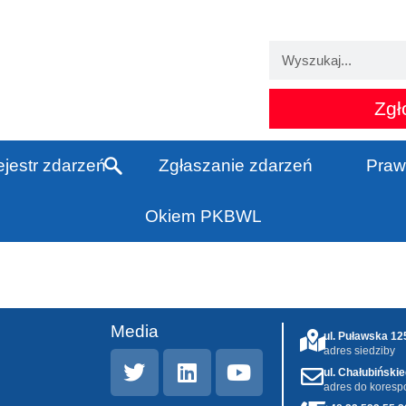
Zgł
jestr zdarzeń
Zgłaszanie zdarzeń
Praw
Okiem PKBWL
Media
ul. Puławska 1
adres siedziby
ul. Chałubiński
adres do koresp