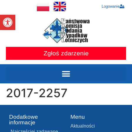
Logowanie
Otwórz pasek narzędzi
Zgłoś zdarzenie
2017-2257
Dodatkowe
Menu
informacje
Aktualności
Najczęściej zadawane