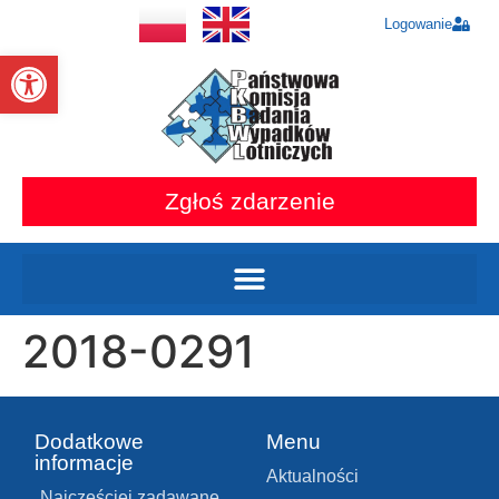
Logowanie
Otwórz pasek narzędzi
Zgłoś zdarzenie
2018-0291
Dodatkowe
Menu
informacje
Aktualności
Najczęściej zadawane