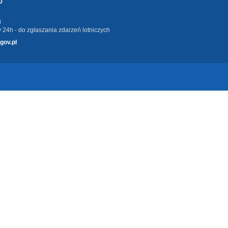
0
3
 24h - do zgłaszania zdarzeń lotniczych
gov.pl