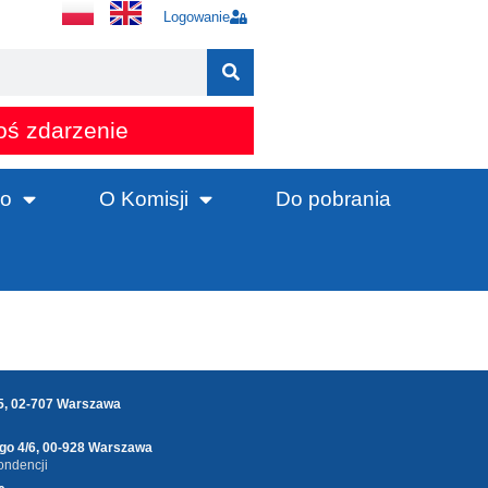
Logowanie
oś zdarzenie
o
O Komisji
Do pobrania
25, 02-707 Warszawa
ego 4/6, 00-928 Warszawa
ondencji