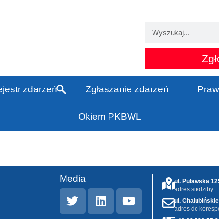
Zgł
jestr zdarzeń
Zgłaszanie zdarzeń
Praw
Okiem PKBWL
Media
ul. Puławska 1
adres siedziby
ul. Chałubiński
adres do koresp