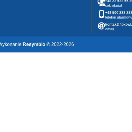
+48 22 522 55 2
sekretariat
+48 500 233 23
telefon alarmowy
kontakt@pkbwl.
email
Wykonanie
Resymbio
© 2022-2026