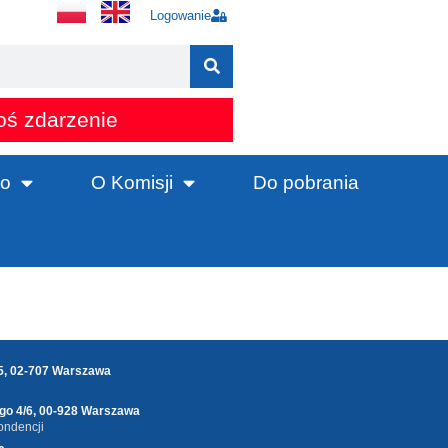
Logowanie
oś zdarzenie
o
O Komisji
Do pobrania
25, 02-707 Warszawa
ego 4/6, 00-928 Warszawa
ondencji