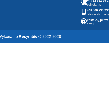
+48 22 522 55 2
sekretariat
+48 500 233 23
telefon alarmowy
kontakt@pkbwl.
email
Wykonanie
Resymbio
© 2022-2026