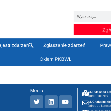
Zgł
jestr zdarzeń
Zgłaszanie zdarzeń
Praw
Okiem PKBWL
Media
ul. Puławska 1
adres siedziby
ul. Chałubiński
adres do koresp