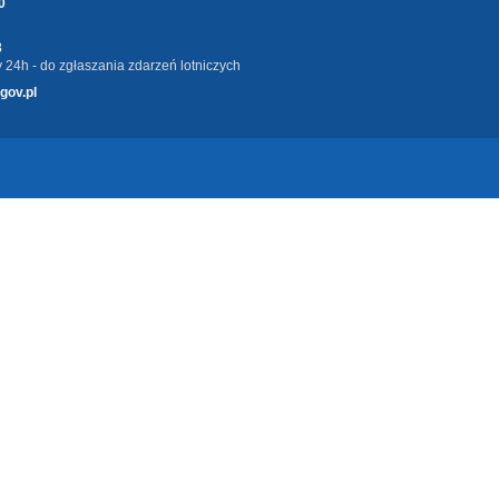
0
3
 24h - do zgłaszania zdarzeń lotniczych
gov.pl