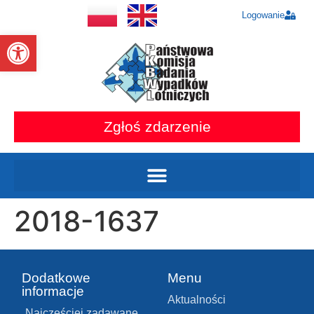
Logowanie
Otwórz pasek narzędzi
Zgłoś zdarzenie
2018-1637
Dodatkowe
Menu
informacje
Aktualności
Najczęściej zadawane