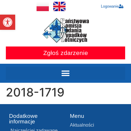
Logowanie
Otwórz pasek narzędzi
Zgłoś zdarzenie
2018-1719
Dodatkowe
Menu
informacje
Aktualności
Najczęściej zadawane