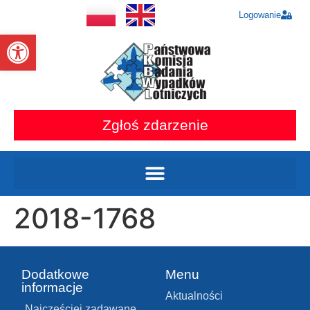
Logowanie
Otwórz pasek narzędzi
Zgłoś zdarzenie
2018-1768
Dodatkowe
Menu
informacje
Aktualności
Najczęściej zadawane