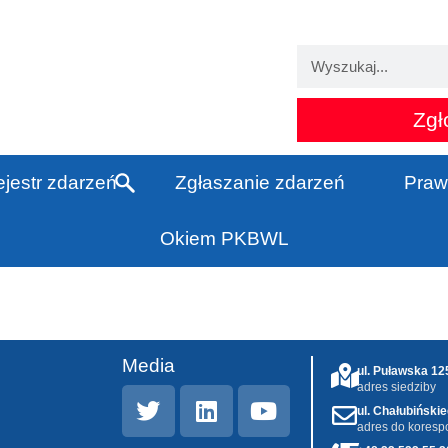
Zgł
jestr zdarzeń
Zgłaszanie zdarzeń
Praw
Okiem PKBWL
Media
ul. Puławska 1
adres siedziby
ul. Chałubiński
adres do koresp