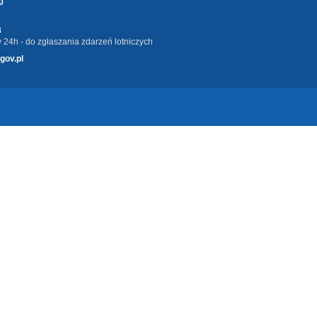
0
3
 24h - do zgłaszania zdarzeń lotniczych
gov.pl