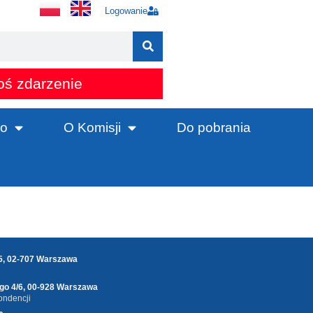
Logowanie
oś zdarzenie
o
O Komisji
Do pobrania
25, 02-707 Warszawa
ego 4/6, 00-928 Warszawa
ondencji