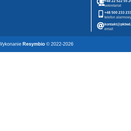
+48 22 522 55 2
sekretariat
+48 500 233 23
telefon alarmowy
kontakt@pkbwl.
email
Wykonanie
Resymbio
© 2022-2026