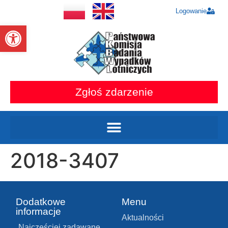
Logowanie
Otwórz pasek narzędzi
Zgłoś zdarzenie
2018-3407
Dodatkowe
Menu
informacje
Aktualności
Najczęściej zadawane