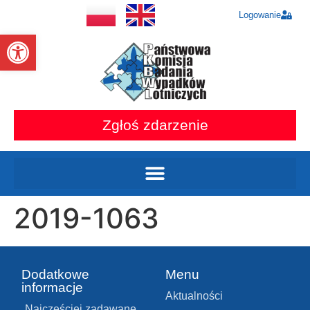
Logowanie
Otwórz pasek narzędzi
Zgłoś zdarzenie
2019-1063
Dodatkowe
Menu
informacje
Aktualności
Najczęściej zadawane