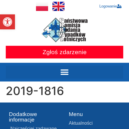
Logowanie
Otwórz pasek narzędzi
Zgłoś zdarzenie
2019-1816
Dodatkowe
Menu
informacje
Aktualności
Najczęściej zadawane