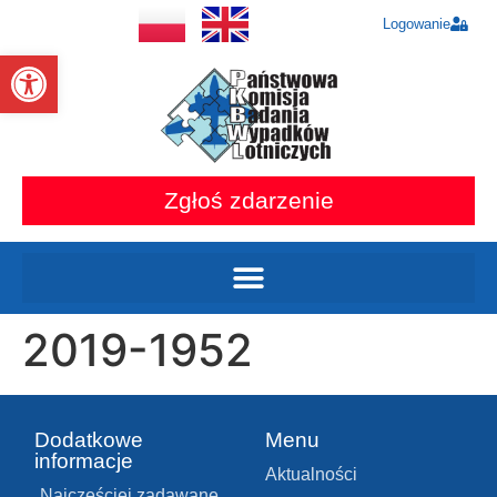
Logowanie
Otwórz pasek narzędzi
Zgłoś zdarzenie
2019-1952
Dodatkowe
Menu
informacje
Aktualności
Najczęściej zadawane