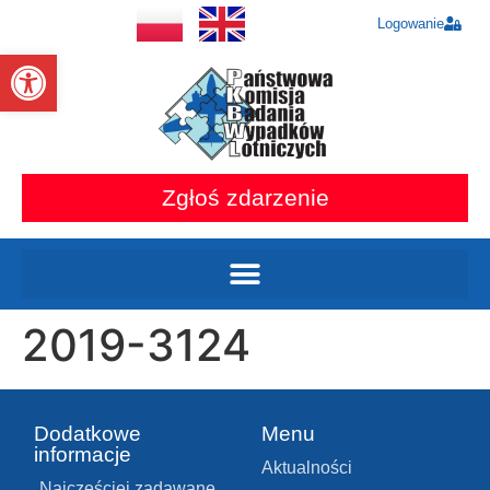
Logowanie
Otwórz pasek narzędzi
Zgłoś zdarzenie
2019-3124
Dodatkowe
Menu
informacje
Aktualności
Najczęściej zadawane