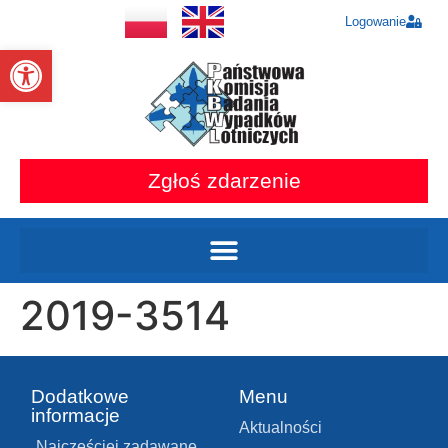
Logowanie
Otwórz pasek narzędzi
Zgłoś zdarzenie
2019-3514
Dodatkowe
Menu
informacje
Aktualności
Najczęściej zadawane