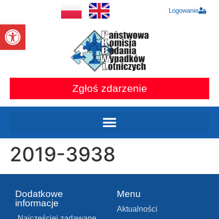
Logowanie
Otwórz pasek narzędzi
Zgłoś zdarzenie
2019-3938
Dodatkowe
Menu
informacje
Aktualności
Najczęściej zadawane