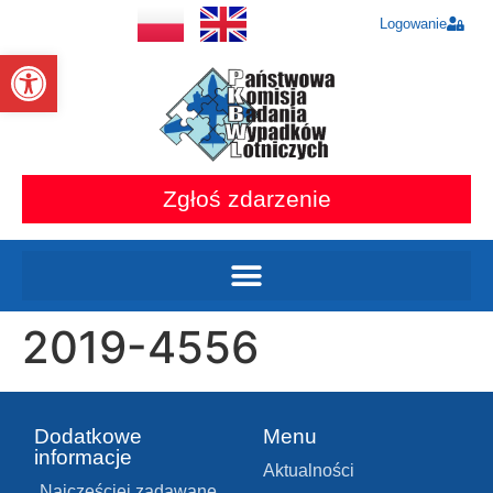
Logowanie
Otwórz pasek narzędzi
Zgłoś zdarzenie
2019-4556
Dodatkowe
Menu
informacje
Aktualności
Najczęściej zadawane