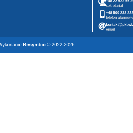
+48 22 522 55 2
sekretariat
+48 500 233 23
telefon alarmowy
kontakt@pkbwl.
email
Wykonanie
Resymbio
© 2022-2026