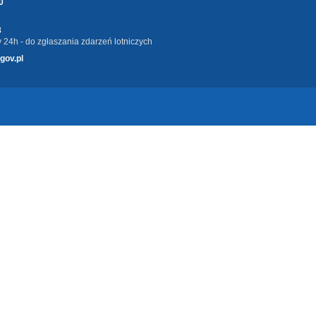
0
3
 24h - do zgłaszania zdarzeń lotniczych
gov.pl