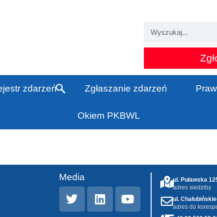
Zgł
jestr zdarzeń
Zgłaszanie zdarzeń
Praw
Okiem PKBWL
Media
ul. Puławska 1
adres siedziby
ul. Chałubiński
adres do koresp