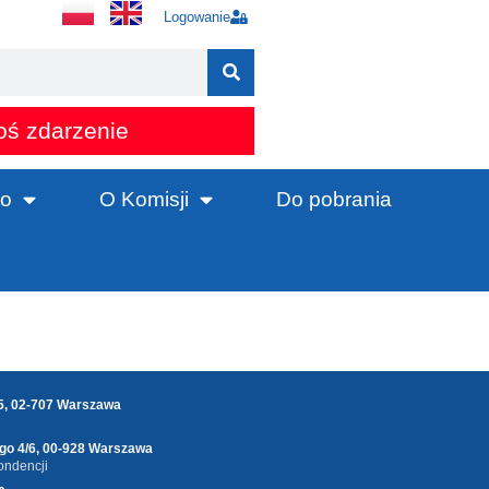
Logowanie
oś zdarzenie
o
O Komisji
Do pobrania
25, 02-707 Warszawa
ego 4/6, 00-928 Warszawa
ondencji