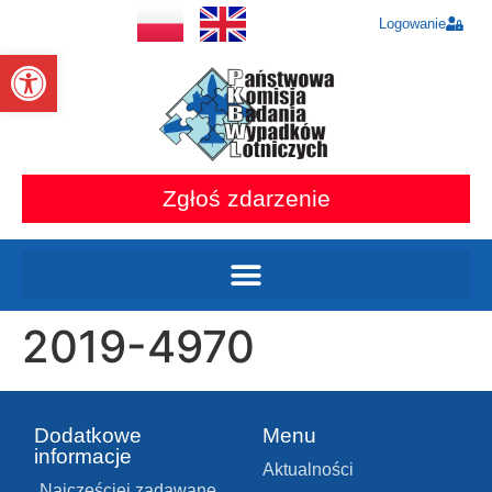
Logowanie
Otwórz pasek narzędzi
Zgłoś zdarzenie
2019-4970
Dodatkowe
Menu
informacje
Aktualności
Najczęściej zadawane