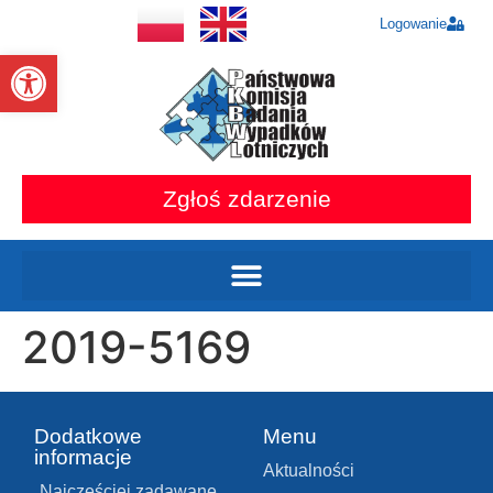
Logowanie
Otwórz pasek narzędzi
Zgłoś zdarzenie
2019-5169
Dodatkowe
Menu
informacje
Aktualności
Najczęściej zadawane