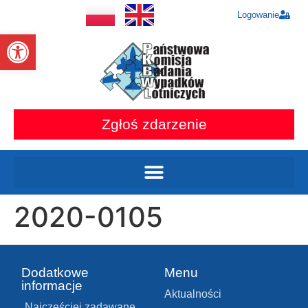
Logowanie
Otwórz pasek narzędzi
Zgłoś zdarzenie
2020-0105
Dodatkowe
Menu
informacje
Aktualności
Najczęściej zadawane