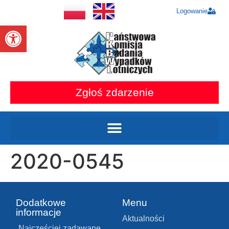
Logowanie
Otwórz pasek narzędzi
Zgłoś zdarzenie
2020-0545
Dodatkowe
Menu
informacje
Aktualności
Najczęściej zadawane