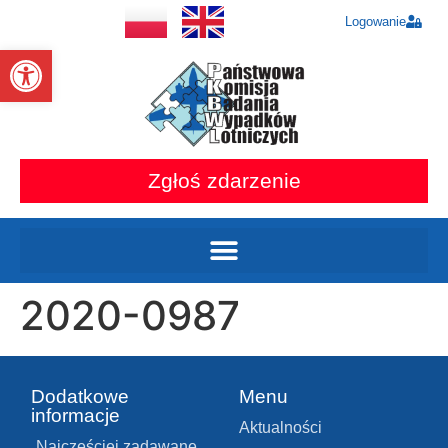
Logowanie
Otwórz pasek narzędzi
Zgłoś zdarzenie
2020-0987
Dodatkowe
Menu
informacje
Aktualności
Najczęściej zadawane