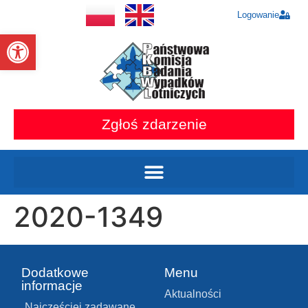
Logowanie
Otwórz pasek narzędzi
Zgłoś zdarzenie
2020-1349
Dodatkowe
Menu
informacje
Aktualności
Najczęściej zadawane