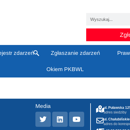
Zgł
jestr zdarzeń
Zgłaszanie zdarzeń
Praw
Okiem PKBWL
Media
ul. Puławska 1
adres siedziby
ul. Chałubiński
adres do koresp