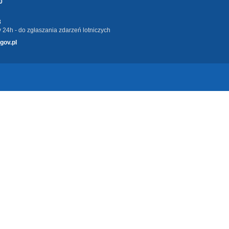
0
3
 24h - do zgłaszania zdarzeń lotniczych
gov.pl