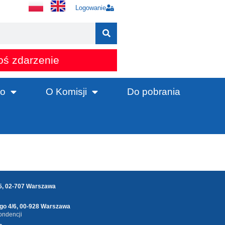
Logowanie
oś zdarzenie
o
O Komisji
Do pobrania
25, 02-707 Warszawa
ego 4/6, 00-928 Warszawa
ondencji