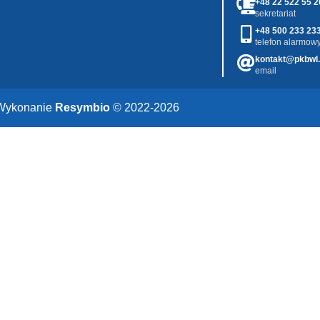
+48 22 522 55 2
sekretariat
+48 500 233 23
telefon alarmowy
kontakt@pkbwl.
email
Wykonanie
Resymbio
© 2022-2026