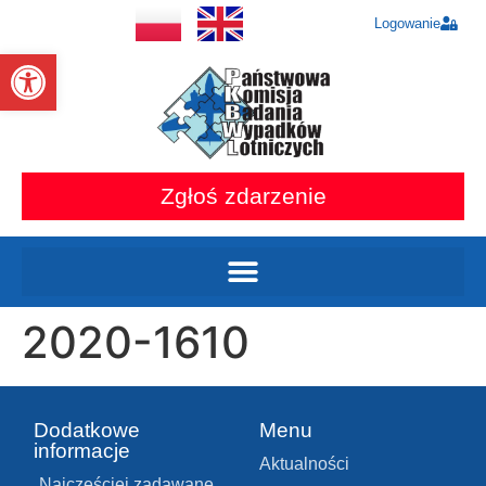
Logowanie
Otwórz pasek narzędzi
Zgłoś zdarzenie
2020-1610
Dodatkowe
Menu
informacje
Aktualności
Najczęściej zadawane