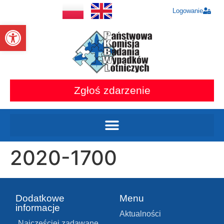
Logowanie
Otwórz pasek narzędzi
Zgłoś zdarzenie
2020-1700
Dodatkowe
Menu
informacje
Aktualności
Najczęściej zadawane