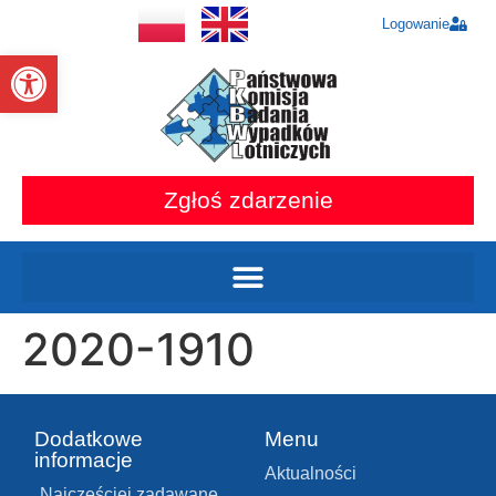
Logowanie
Otwórz pasek narzędzi
Zgłoś zdarzenie
2020-1910
Dodatkowe
Menu
informacje
Aktualności
Najczęściej zadawane