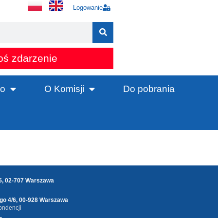
Logowanie
oś zdarzenie
o
O Komisji
Do pobrania
25, 02-707 Warszawa
ego 4/6, 00-928 Warszawa
ondencji