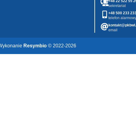
+48 22 522 55 2
sekretariat
+48 500 233 23
telefon alarmowy
kontakt@pkbwl.
email
Wykonanie
Resymbio
© 2022-2026