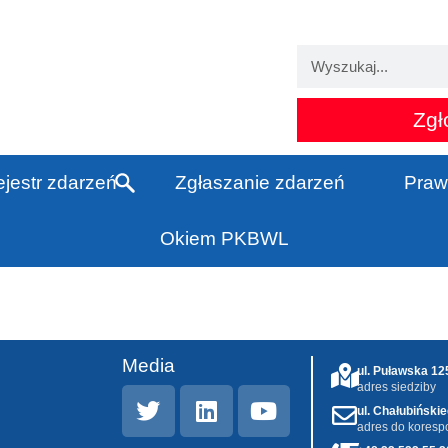
Zgł
jestr zdarzeń
Zgłaszanie zdarzeń
Praw
Okiem PKBWL
Media
ul. Puławska 1
adres siedziby
ul. Chałubiński
adres do koresp