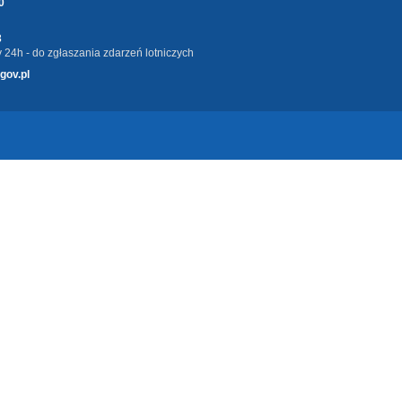
0
3
 24h - do zgłaszania zdarzeń lotniczych
gov.pl