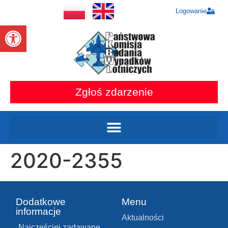
Logowanie
Otwórz pasek narzędzi
Zgłoś zdarzenie
2020-2355
Dodatkowe
Menu
informacje
Aktualności
Najczęściej zadawane