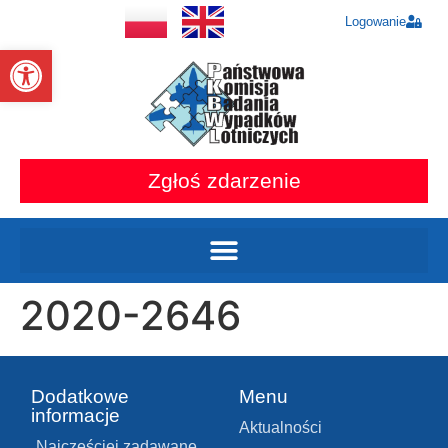
Logowanie
Otwórz pasek narzędzi
Zgłoś zdarzenie
2020-2646
Dodatkowe
Menu
informacje
Aktualności
Najczęściej zadawane