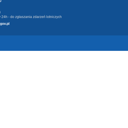
0
3
 24h - do zgłaszania zdarzeń lotniczych
gov.pl