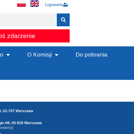
Logowanie
oś zdarzenie
o
O Komisji
Do pobrania
25, 02-707 Warszawa
ego 4/6, 00-928 Warszawa
ondencji