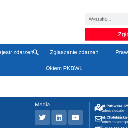
Zgł
jestr zdarzeń
Zgłaszanie zdarzeń
Praw
Okiem PKBWL
Media
ul. Puławska 1
adres siedziby
ul. Chałubiński
adres do koresp