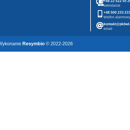
+48 22 522 55 2
sekretariat
+48 500 233 23
telefon alarmowy
kontakt@pkbwl.
email
Wykonanie
Resymbio
© 2022-2026