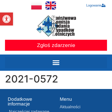
Logowanie
Otwórz pasek narzędzi
Zgłoś zdarzenie
2021-0572
Dodatkowe
Menu
informacje
Aktualności
Najczęściej zadawane