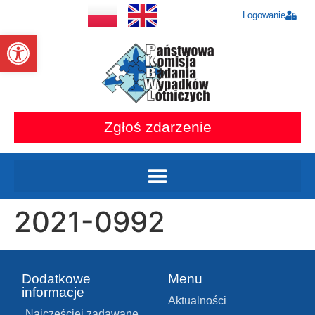
Logowanie
Otwórz pasek narzędzi
Zgłoś zdarzenie
2021-0992
Dodatkowe
Menu
informacje
Aktualności
Najczęściej zadawane