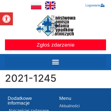
Logowanie
Otwórz pasek narzędzi
Zgłoś zdarzenie
2021-1245
Dodatkowe
Menu
informacje
Aktualności
Najczęściej zadawane