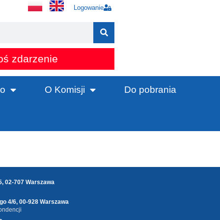
Logowanie
oś zdarzenie
o
O Komisji
Do pobrania
25, 02-707 Warszawa
ego 4/6, 00-928 Warszawa
ondencji