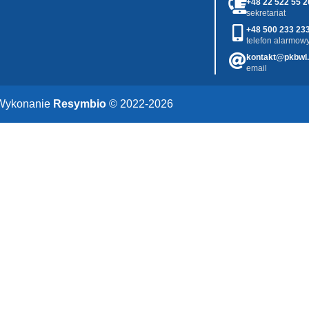
+48 22 522 55 2
sekretariat
+48 500 233 23
telefon alarmowy
kontakt@pkbwl.
email
Wykonanie
Resymbio
© 2022-2026