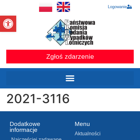
Logowanie
Otwórz pasek narzędzi
Zgłoś zdarzenie
2021-3116
Dodatkowe
Menu
informacje
Aktualności
Najczęściej zadawane