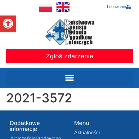
Logowanie
Otwórz pasek narzędzi
Zgłoś zdarzenie
2021-3572
Dodatkowe
Menu
informacje
Aktualności
Najczęściej zadawane