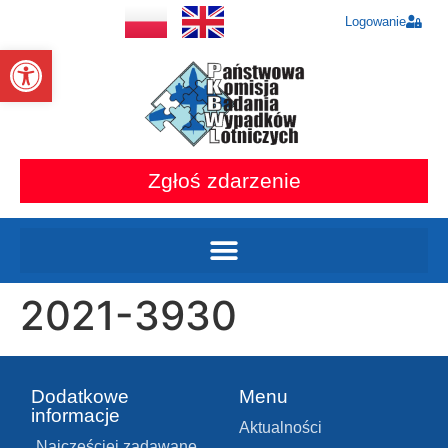
Logowanie
Otwórz pasek narzędzi
Zgłoś zdarzenie
2021-3930
Dodatkowe
Menu
informacje
Aktualności
Najczęściej zadawane