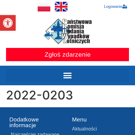
Logowanie
Otwórz pasek narzędzi
Zgłoś zdarzenie
2022-0203
Dodatkowe
Menu
informacje
Aktualności
Najczęściej zadawane