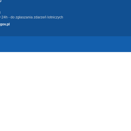
0
3
 24h - do zgłaszania zdarzeń lotniczych
gov.pl