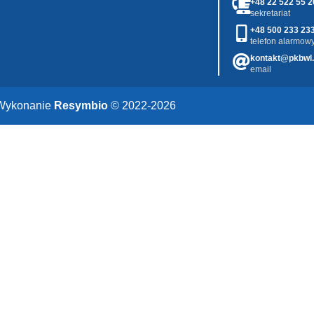
+48 22 522 55 2
sekretariat
+48 500 233 23
telefon alarmowy
kontakt@pkbwl.
email
Wykonanie
Resymbio
© 2022-2026