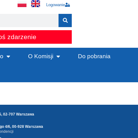
Logowanie
oś zdarzenie
o
O Komisji
Do pobrania
25, 02-707 Warszawa
ego 4/6, 00-928 Warszawa
ondencji