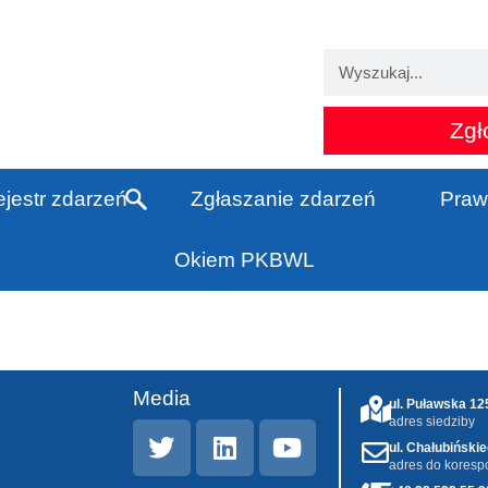
Zgł
jestr zdarzeń
Zgłaszanie zdarzeń
Praw
Okiem PKBWL
Media
ul. Puławska 1
adres siedziby
ul. Chałubiński
adres do koresp