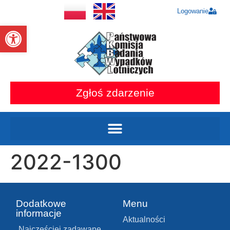
Logowanie
Otwórz pasek narzędzi
Zgłoś zdarzenie
2022-1300
Dodatkowe
Menu
informacje
Aktualności
Najczęściej zadawane