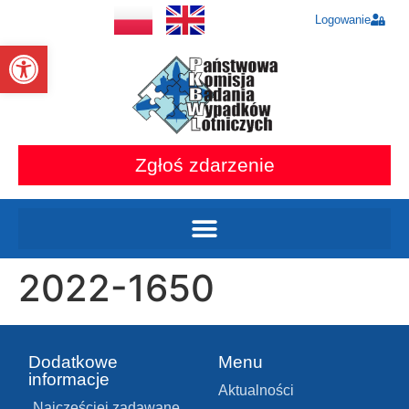
Logowanie
Otwórz pasek narzędzi
Zgłoś zdarzenie
2022-1650
Dodatkowe
Menu
informacje
Aktualności
Najczęściej zadawane