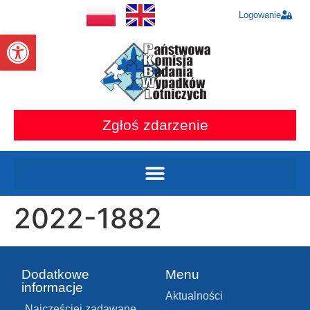
Logowanie
Otwórz pasek narzędzi
Zgłoś zdarzenie
2022-1882
Dodatkowe
Menu
informacje
Aktualności
Najczęściej zadawane